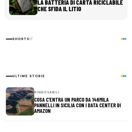
LA BATTERIA DI CARTA RICICLABILE
CHE SFIDA IL LITIO
Il TAGLIAERBA 4X4 (con
Il DR
Il SUPER Magnete cinese
LIDAR) che si crede un
CACCIA
SHORTS
per la FUSIONE NUCLEARE
FUORISTRADA
funzio
ULTIME STORIE
RINNOVABILI
COSA C’ENTRA UN PARCO DA 146MILA
PANNELLI IN SICILIA CON I DATA CENTER DI
AMAZON