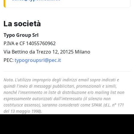
La società
Typo Group Srl
P.IVA e CF 14055760962
Via Bettino da Trezzo 12, 20125 Milano
PEC:
typogroupsrl@pec.it
Nota. L'utilizzo improprio degli indirizzi email sopra indicati e
quindi l'invio di messaggi pubblicitari, promozionali e simili,
nonché l'inserimento in liste di distribuzione e/o mailing list non
espressamente autorizzati dall'interessato (il silenzio non
costituisce assenso), saranno considerati come SPAM. (d.L. n° 171
del 13 maggio 1998).