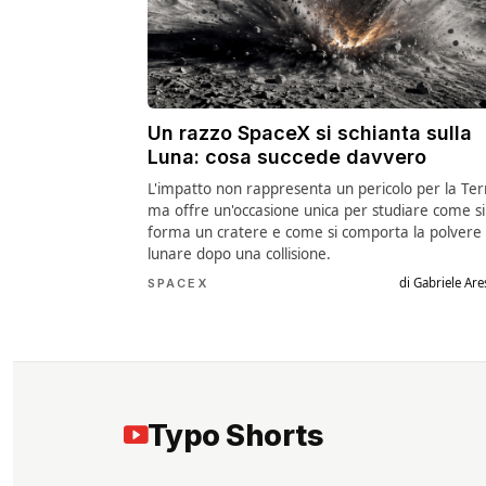
Un razzo SpaceX si schianta sulla
Luna: cosa succede davvero
L'impatto non rappresenta un pericolo per la Ter
ma offre un'occasione unica per studiare come si
forma un cratere e come si comporta la polvere
lunare dopo una collisione.
di Gabriele Are
SPACEX
Il Pieghevole più
Il SUPER Magnete cine
Typo Shorts
AZZECCATO: pregi e
per la FUSIONE
difetti
NUCLEARE