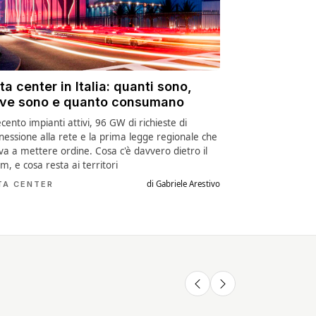
ta center in Italia: quanti sono,
ve sono e quanto consumano
cento impianti attivi, 96 GW di richieste di
nessione alla rete e la prima legge regionale che
va a mettere ordine. Cosa c'è davvero dietro il
m, e cosa resta ai territori
di Gabriele Arestivo
TA CENTER
vo ESOSCHELETRO
La nuova MANO
ENERGIA pulita
hell da 1000 W e
ROBOTICA di Neo è
"ILLIMITATA" con la
di autonomia
IMPRESSIONANTE
GEOTERMIA di Nuo
Generazione