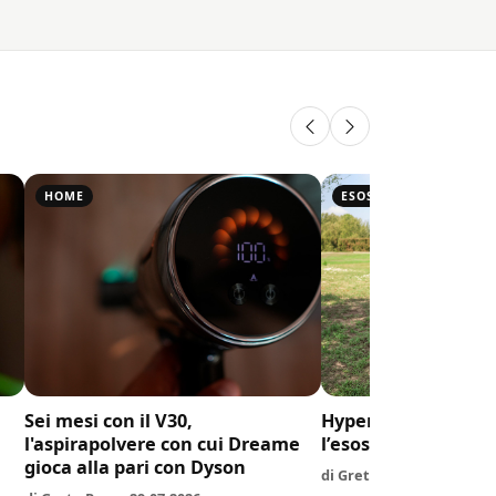
HOME
ESOSCHELETRI
Sei mesi con il V30,
Hypershell X Ultra S
l'aspirapolvere con cui Dreame
l’esoscheletro che 
gioca alla pari con Dyson
di Greta Rosa · 20.07.202