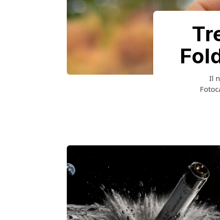
Tr
Fol
Il 
Fotoc