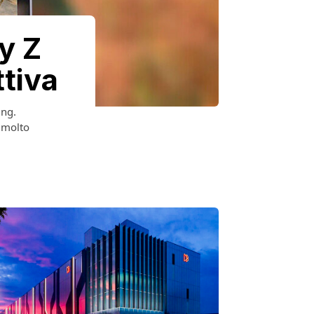
y Z
tiva
ing.
 molto