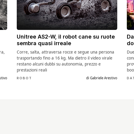
Unitree AS2-W, il robot cane su ruote
Da
sembra quasi irreale
do
ra,
Corre, salta, attraversa rocce e segue una persona
Due
trasportando fino a 16 kg. Ma dietro il video virale
con
restano alcuni dubbi su autonomia, prezzo e
pro
prestazioni reali
boo
stivo
di Gabriele Arestivo
ROBOT
DA
se
Il TAGLIAERBA 4X4 (con
Il DRONE Autonomo che
Il nuo
LIDAR) che si crede un
CACCIA le zanzare
Hypers
FUORISTRADA
funziona davvero?
30 KM 