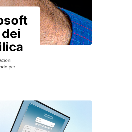
osoft
 dei
lica
azioni
tendo per