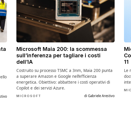
ata
Microsoft Maia 200: la scommessa
Mi
sull’inferenza per tagliare i costi
Co
dell’IA
11
Costruito su processo TSMC a 3nm, Maia 200 punta
Le 
a superare Amazon e Google nell’efficienza
doc
ello
energetica. Obiettivo: abbattere i costi operativi di
int
Copilot e dei servizi Azure.
MI
di Gabriele Arestivo
MICROSOFT
stivo