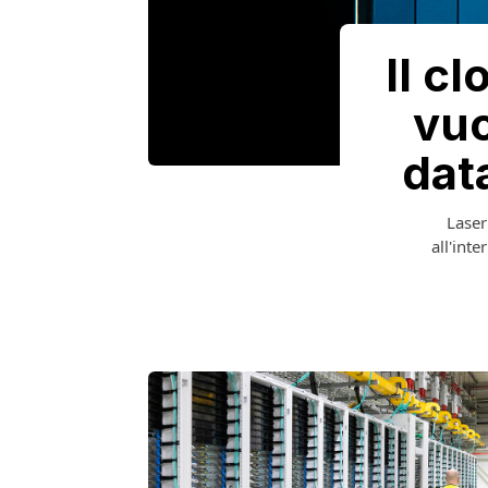
Il c
vuo
dat
Laser
all'inte