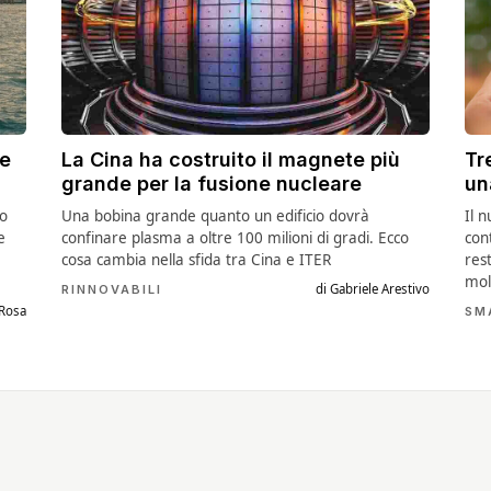
he
La Cina ha costruito il magnete più
Tr
grande per la fusione nucleare
un
co
Una bobina grande quanto un edificio dovrà
Il 
e
confinare plasma a oltre 100 milioni di gradi. Ecco
con
cosa cambia nella sfida tra Cina e ITER
res
mol
di Gabriele Arestivo
RINNOVABILI
 Rosa
SM
se
Il TAGLIAERBA 4X4 (con
Il DRONE Autonomo che
Il nuo
LIDAR) che si crede un
CACCIA le zanzare
Hypers
FUORISTRADA
funziona davvero?
30 KM 