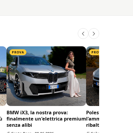
Generazione
PROVA
PROVA
BMW iX3, la nostra prova:
Polestar 5: abbiam
iù
finalmente un'elettrica premium
l'ammiraglia svede
senza alibi
ribaltare il segme