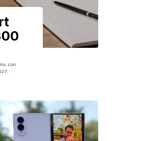
rt
300
rmo, con
2027.