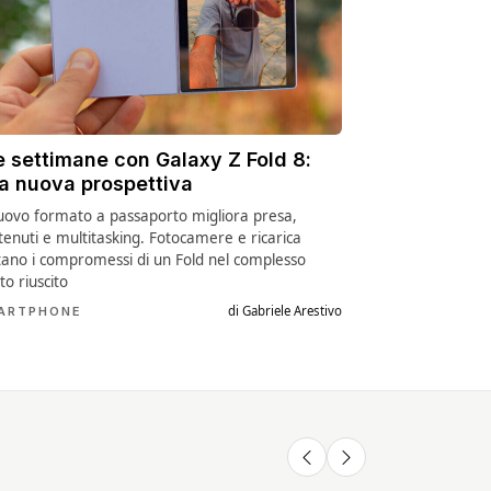
e settimane con Galaxy Z Fold 8:
a nuova prospettiva
nuovo formato a passaporto migliora presa,
tenuti e multitasking. Fotocamere e ricarica
tano i compromessi di un Fold nel complesso
to riuscito
di Gabriele Arestivo
ARTPHONE
vo ESOSCHELETRO
La nuova MANO
ENERGIA pulita
hell da 1000 W e
ROBOTICA di Neo è
"ILLIMITATA" con la
di autonomia
IMPRESSIONANTE
GEOTERMIA di Nuo