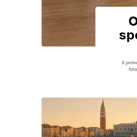
O
sp
Il prim
foto