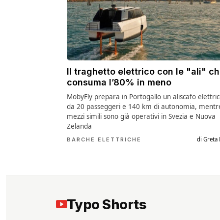
Il traghetto elettrico con le "ali" c
consuma l’80% in meno
MobyFly prepara in Portogallo un aliscafo elettri
da 20 passeggeri e 140 km di autonomia, mentr
mezzi simili sono già operativi in Svezia e Nuova
Zelanda
di Greta
BARCHE ELETTRICHE
Il Pieghevole più
Il SUPER Magnete cine
Typo Shorts
AZZECCATO: pregi e
per la FUSIONE
difetti
NUCLEARE