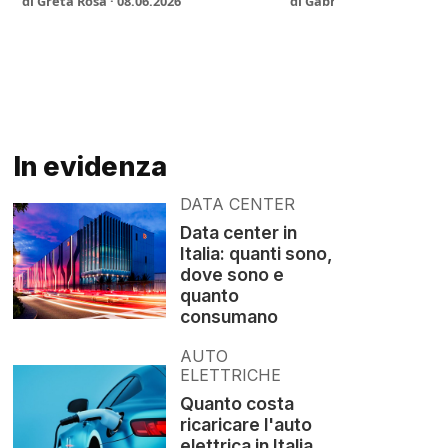
di Greta Rosa · 08.06.2026
di Gabriele Arestivo · 01
In evidenza
DATA CENTER
Data center in
Italia: quanti sono,
dove sono e
quanto
consumano
AUTO
ELETTRICHE
Quanto costa
ricaricare l'auto
elettrica in Italia,