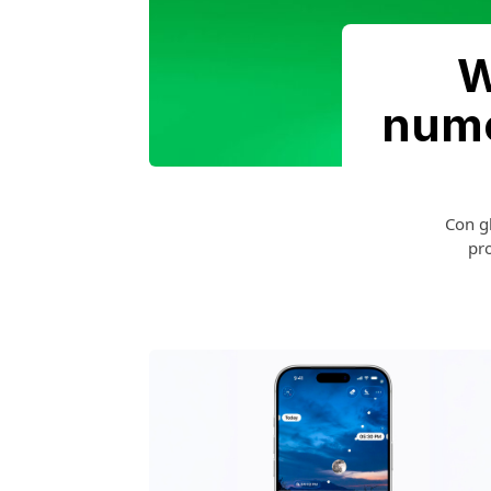
W
nume
Con gl
pro