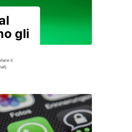
al
o gli
lare il
nal)