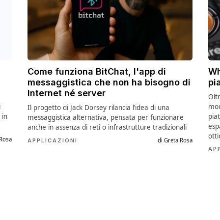
Come funziona BitChat, l'app di
Wh
messaggistica che non ha bisogno di
pi
Internet né server
Olt
i
mod
Il progetto di Jack Dorsey rilancia l’idea di una
 in
pia
messaggistica alternativa, pensata per funzionare
esp
anche in assenza di reti o infrastrutture tradizionali
ott
 Rosa
di Greta Rosa
APPLICAZIONI
AP