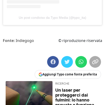
Un post condiviso da Typo Media (@typo_ita)
Fonte:
Indiegogo
© riproduzione riservata
Aggiungi Typo come fonte preferita
RICERCHE
Un laser per
proteggerci dai
fulmini: lo hanno
provato e funziona