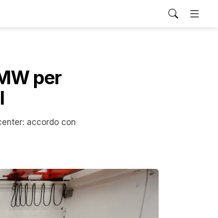
 MW per
I
 center: accordo con