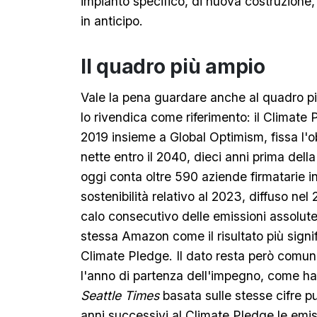
impianto specifico, di nuova costruzione,
in anticipo.
Il quadro più ampio
Vale la pena guardare anche al quadro pi
lo rivendica come riferimento: il Climat
2019 insieme a Global Optimism, fissa l'ob
nette entro il 2040, dieci anni prima dell
oggi conta oltre 590 aziende firmatarie in 
sostenibilità relativo al 2023, diffuso ne
calo consecutivo delle emissioni assolute 
stessa Amazon come il risultato più signif
Climate Pledge. Il dato resta però comun
l'anno di partenza dell'impegno, come ha
Seattle Times
basata sulle stesse cifre p
anni successivi al Climate Pledge le emi