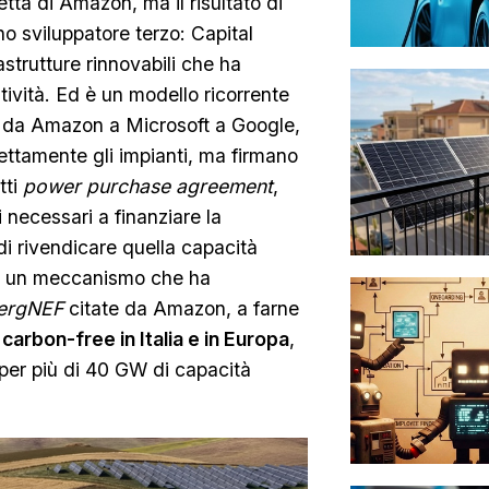
retta di Amazon, ma il risultato di
o sviluppatore terzo: Capital
strutture rinnovabili che ha
atività. Ed è un modello ricorrente
e, da Amazon a Microsoft a Google,
ttamente gli impianti, ma firmano
tti
power purchase agreement
,
i necessari a finanziare la
o di rivendicare quella capacità
. È un meccanismo che ha
ergNEF
citate da Amazon, a farne
arbon-free in Italia e in Europa
,
 per più di 40 GW di capacità