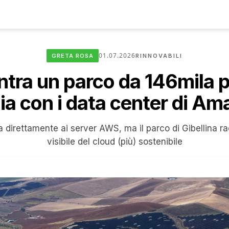
01.07.2026
GRETA ROSA
RINNOVABILI
ntra un parco da 146mila pa
lia con i data center di A
a direttamente ai server AWS, ma il parco di Gibellina r
visibile del cloud (più) sostenibile