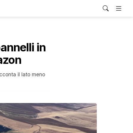
nnelli in
mazon
acconta il lato meno