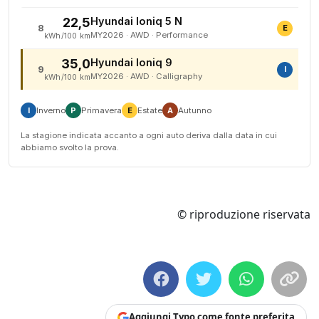
22,5
Hyundai Ioniq 5 N
Stagi
8
E
MY2026 · AWD · Performance
kWh/100 km
35,0
Hyundai Ioniq 9
Stag
9
I
MY2026 · AWD · Calligraphy
kWh/100 km
I
Inverno
P
Primavera
E
Estate
A
Autunno
La stagione indicata accanto a ogni auto deriva dalla data in cui
abbiamo svolto la prova.
© riproduzione riservata
Aggiungi Typo come fonte preferita