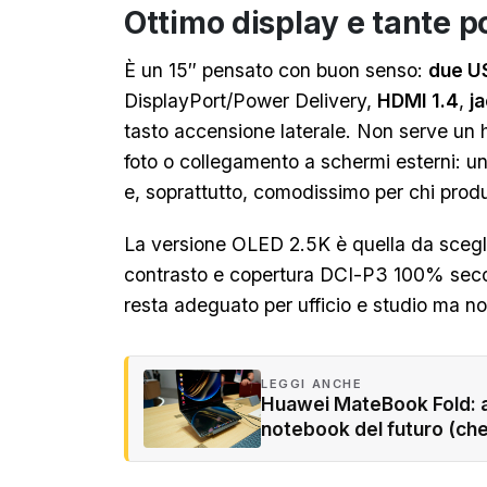
Ottimo display e tante p
È un 15″ pensato con buon senso:
due U
DisplayPort/Power Delivery,
HDMI 1.4
,
j
tasto accensione laterale. Non serve un h
foto o collegamento a schermi esterni: un
e, soprattutto, comodissimo per chi prod
La versione OLED 2.5K è quella da sceglie
contrasto e copertura DCI-P3 100% seco
resta adeguato per ufficio e studio ma no
LEGGI ANCHE
Huawei MateBook Fold: a
notebook del futuro (ch