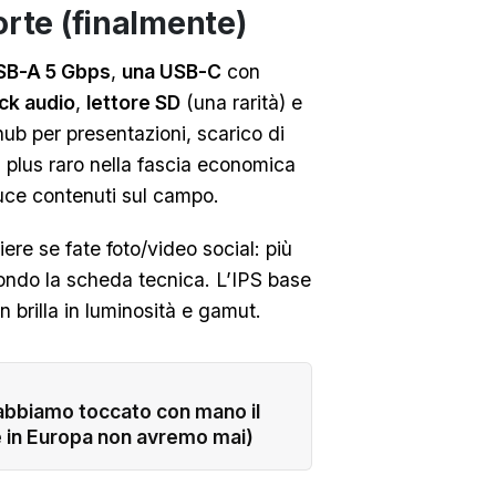
orte (finalmente)
SB-A 5 Gbps
,
una USB-C
con
ack audio
,
lettore SD
(una rarità) e
ub per presentazioni, scarico di
 plus raro nella fascia economica
uce contenuti sul campo.
re se fate foto/video social: più
ndo la scheda tecnica. L’IPS base
n brilla in luminosità e gamut.
bbiamo toccato con mano il
e in Europa non avremo mai)