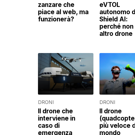
zanzare che
eVTOL
piace al web, ma
autonomo d
funzionerà?
Shield AI:
perché non 
altro drone
DRONI
DRONI
Il drone che
Il drone
interviene in
(quadcopte
caso di
più veloce 
emergenza
mondo