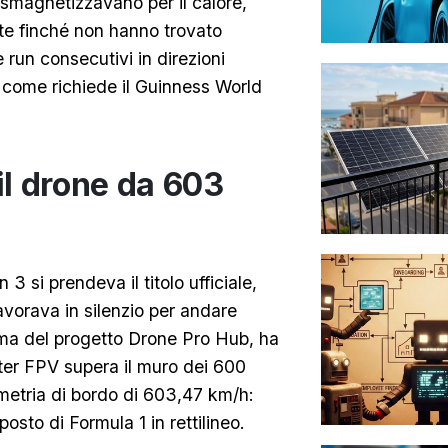
i smagnetizzavano per il calore,
lte finché non hanno trovato
e run consecutivi in direzioni
, come richiede il Guinness World
 il drone da 603
3 si prendeva il titolo ufficiale,
avorava in silenzio per andare
nima del progetto Drone Pro Hub, ha
pter FPV supera il muro dei 600
emetria di bordo di 603,47 km/h:
sto di Formula 1 in rettilineo.