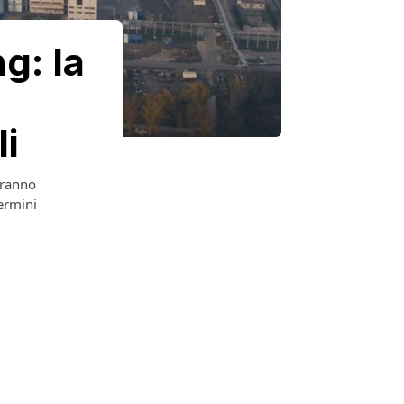
g: la
li
vranno
ermini