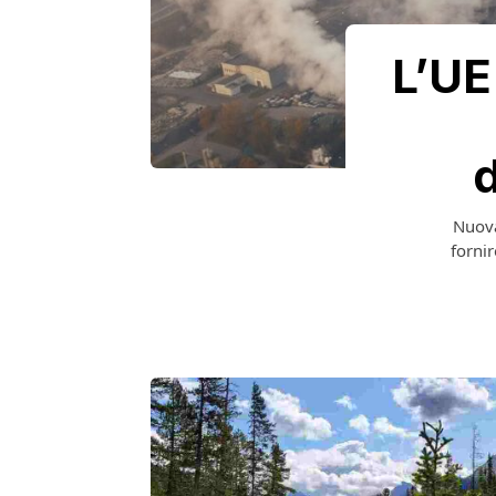
L’UE
d
Nuova
forni