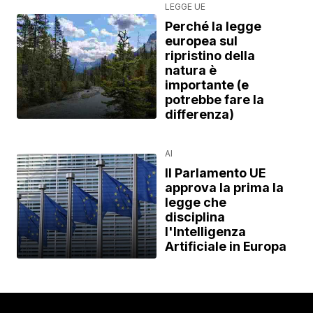
LEGGE UE
Perché la legge
europea sul
ripristino della
natura è
importante (e
potrebbe fare la
differenza)
AI
Il Parlamento UE
approva la prima la
legge che
disciplina
l'Intelligenza
Artificiale in Europa