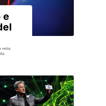
 e
del
 resta:
lla