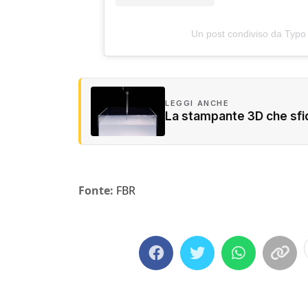
Un post condiviso da Typo
LEGGI ANCHE
La stampante 3D che sfid
Fonte:
FBR