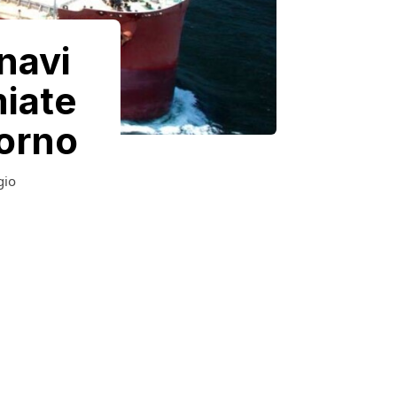
navi
miate
iorno
gio