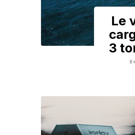
Le 
carg
3 to
Il