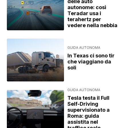
delle auto
autonome: così
Teradar usa i
terahertz per
vedere nella nebbia
GUIDA AUTONOMA
In Texas ci sono tir
che viaggiano da
soli
GUIDA AUTONOMA
Tesla testa il Full
Self-Driving
supervisionato a
Roma: guida
assistita nel
traffico reale