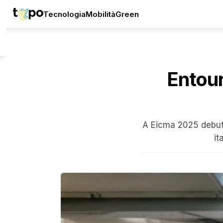
Tecnologia
Mobilità
Green
Entour
A Eicma 2025 debutt
it