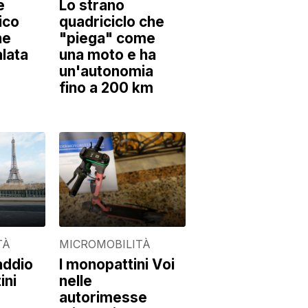
e
Lo strano
ico
quadriciclo che
he
"piega" come
lata
una moto e ha
un'autonomia
fino a 200 km
TÀ
MICROMOBILITÀ
addio
I monopattini Voi
ini
nelle
autorimesse