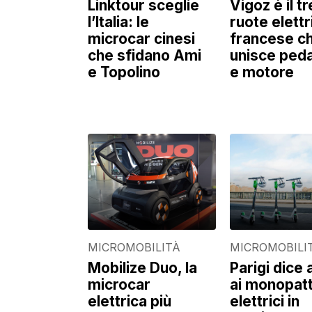
Linktour sceglie
Vigoz è il tr
l’Italia: le
ruote elettr
microcar cinesi
francese c
che sfidano Ami
unisce peda
e Topolino
e motore
MICROMOBILITÀ
MICROMOBILI
Mobilize Duo, la
Parigi dice 
microcar
ai monopatt
elettrica più
elettrici in