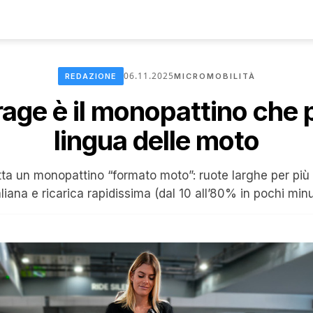
06.11.2025
REDAZIONE
MICROMOBILITÀ
age è il monopattino che p
lingua delle moto
a un monopattino “formato moto”: ruote larghe per più s
aliana e ricarica rapidissima (dal 10 all’80% in pochi minu