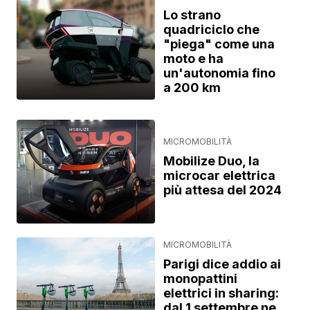
Lo strano
quadriciclo che
"piega" come una
moto e ha
un'autonomia fino
a 200 km
MICROMOBILITÀ
Mobilize Duo, la
microcar elettrica
più attesa del 2024
MICROMOBILITÀ
Parigi dice addio ai
monopattini
elettrici in sharing:
dal 1 settembre ne