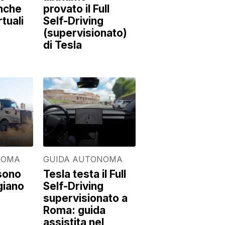
nche
provato il Full
tuali
Self-Driving
(supervisionato)
di Tesla
NOMA
GUIDA AUTONOMA
 sono
Tesla testa il Full
giano
Self-Driving
supervisionato a
Roma: guida
assistita nel