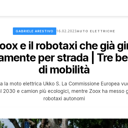
16.02.2023
GABRIELE ARESTIVO
AUTO ELETTRICHE
oox e il robotaxi che già gi
ente per strada | Tre bel
di mobilità
lia la moto elettrica Ukko S. La Commissione Europea vu
l 2030 e camion più ecologici, mentre Zoox ha messo gi
robotaxi autonomi