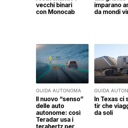
vecchi binari
imparano a
con Monocab
da mondi vir
GUIDA AUTONOMA
GUIDA AUTO
Il nuovo “senso”
In Texas ci
delle auto
tir che viag
autonome: così
da soli
Teradar usa i
terahertz per