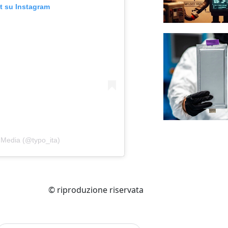
t su Instagram
 Media (@typo_ita)
© riproduzione riservata