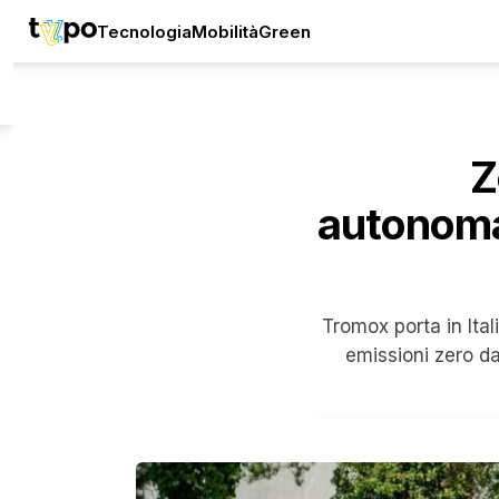
Tecnologia
Mobilità
Green
Z
autonomam
Tromox porta in Ita
emissioni zero da