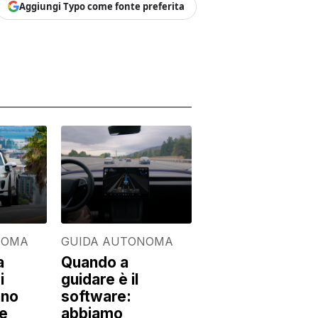
Aggiungi Typo come fonte preferita
NOMA
GUIDA AUTONOMA
a
Quando a
i
guidare è il
no
software:
 e
abbiamo