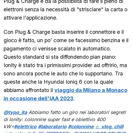
Plug & Charge e dà la possibilità di fare il pieno di
elettroni senza la necessità di "strisciare" la carta o
attivare l'applicazione.
Con Plug & Charge basta inserire il connettore e il
gioco è fatto, un po’ come se facessimo benzina e il
pagamento ci venisse scalato in automatico.
Questo standard si sta diffondendo pian piano:
Ionity è stato tra i primissimi provider ad offrirlo, ma
sono ancora poche le auto che lo supportano. Tra
queste anche la Hyundai Ioniq 6 con la quale
abbiamo affrontato il
viaggio da Milano a Monaco
in occasione dell'IAA 2023
.
@typo_ita
Abbiamo fatto un giro nei laboratori segreti
di Ionity: colonnine super fast e obiettivo 400
kW⚡️
#elettrico
#laboratorio
#colonnine
♬ vlog, chill