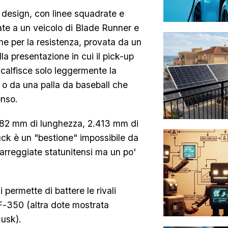
il design, con linee squadrate e
te a un veicolo di Blade Runner e
e per la resistenza, provata da un
la presentazione in cui il pick-up
scalfisce solo leggermente la
, o da una palla da baseball che
onso.
.682 mm di lunghezza, 2.413 mm di
ck è un "bestione" impossibile da
carreggiate statunitensi ma un po'
 permette di battere le rivali
F-350 (altra dote mostrata
Musk).