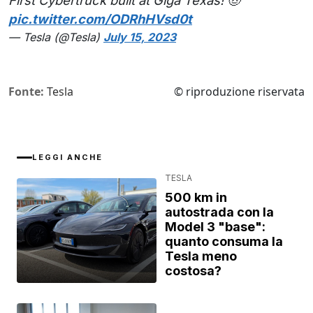
First Cybertruck built at Giga Texas! 🤠
pic.twitter.com/ODRhHVsd0t
— Tesla (@Tesla)
July 15, 2023
Fonte:
Tesla
© riproduzione riservata
LEGGI ANCHE
TESLA
500 km in
autostrada con la
Model 3 "base":
quanto consuma la
Tesla meno
costosa?