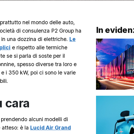
rattutto nel mondo delle auto,
In eviden
 società di consulenza P2 Group ha
in una dozzina di elettriche.
Le
lici
e rispetto alle termiche
e se si parla di soste per il
onnine, spesso diverse tra loro e
 e i 350 kW, poi ci sono le varie
ili.
ù cara
i prendendo alcuni modelli di
e atteso: è la
Lucid Air Grand