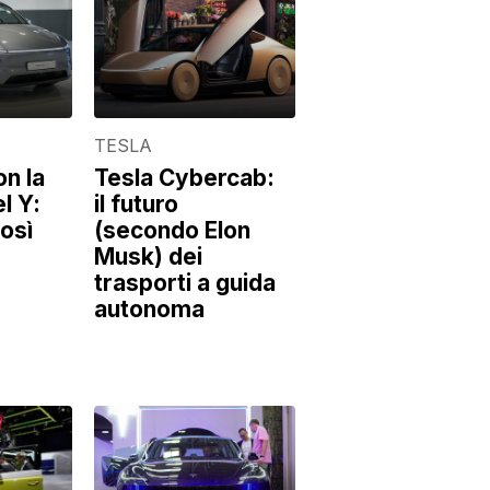
TESLA
on la
Tesla Cybercab:
l Y:
il futuro
osì
(secondo Elon
Musk) dei
trasporti a guida
autonoma