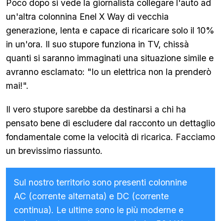
Poco dopo si vede la giornalista collegare l'auto ad
un'altra colonnina Enel X Way di vecchia
generazione, lenta e capace di ricaricare solo il 10%
in un'ora. Il suo stupore funziona in TV, chissà
quanti si saranno immaginati una situazione simile e
avranno esclamato: "Io un elettrica non la prenderò
mai!".
Il vero stupore sarebbe da destinarsi a chi ha
pensato bene di escludere dal racconto un dettaglio
fondamentale come la velocità di ricarica. Facciamo
un brevissimo riassunto.
Sul nostro territorio sono presenti colonnine
AC (corrente alternata) e DC (corrente
continua). Le ultime sono le più moderne e