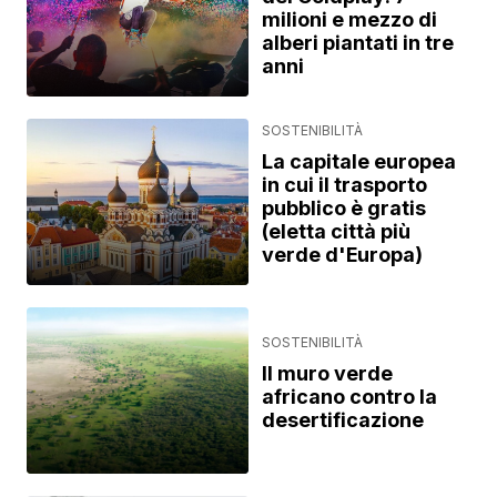
milioni e mezzo di
alberi piantati in tre
anni
SOSTENIBILITÀ
La capitale europea
in cui il trasporto
pubblico è gratis
(eletta città più
verde d'Europa)
SOSTENIBILITÀ
Il muro verde
africano contro la
desertificazione