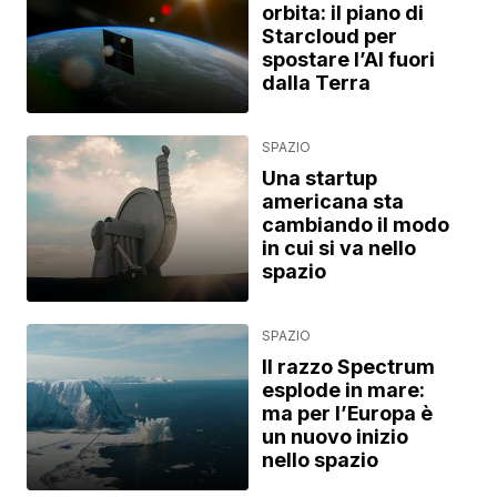
orbita: il piano di
Starcloud per
spostare l’AI fuori
dalla Terra
SPAZIO
Una startup
americana sta
cambiando il modo
in cui si va nello
spazio
SPAZIO
Il razzo Spectrum
esplode in mare:
ma per l’Europa è
un nuovo inizio
nello spazio