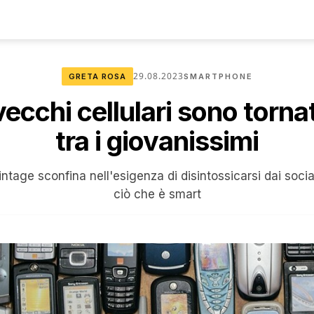
29.08.2023
GRETA ROSA
SMARTPHONE
vecchi cellulari sono torna
tra i giovanissimi
intage sconfina nell'esigenza di disintossicarsi dai soci
ciò che è smart