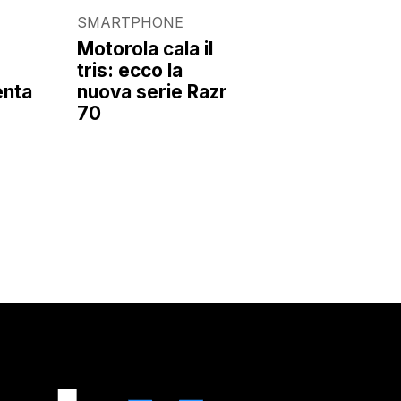
E
SMARTPHONE
Motorola cala il
tris: ecco la
enta
nuova serie Razr
70