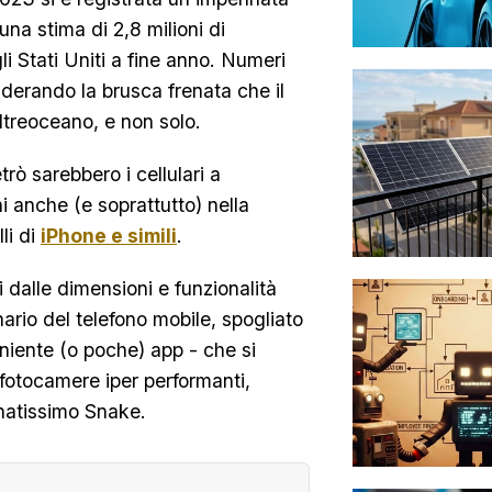
una stima di 2,8 milioni di
 Stati Uniti a fine anno. Numeri
siderando la brusca frenata che il
treoceano, e non solo.
ò sarebbero i cellulari a
ni anche (e soprattutto) nella
li di
iPhone e simili
.
i dalle dimensioni e funzionalità
nario del telefono mobile, spogliato
 niente (o poche) app - che si
 fotocamere iper performanti,
natissimo Snake.