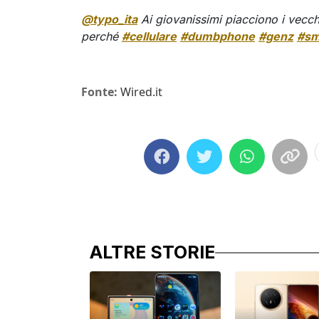
@typo_ita
Ai giovanissimi piacciono i vecchi
perché
#cellulare
#dumbphone
#genz
#sm
Fonte:
Wired.it
ALTRE STORIE