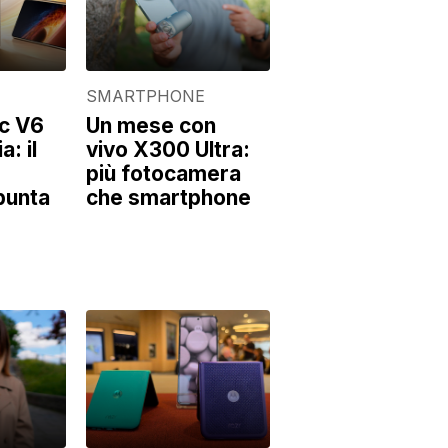
E
SMARTPHONE
c V6
Un mese con
a: il
vivo X300 Ultra:
più fotocamera
 punta
che smartphone