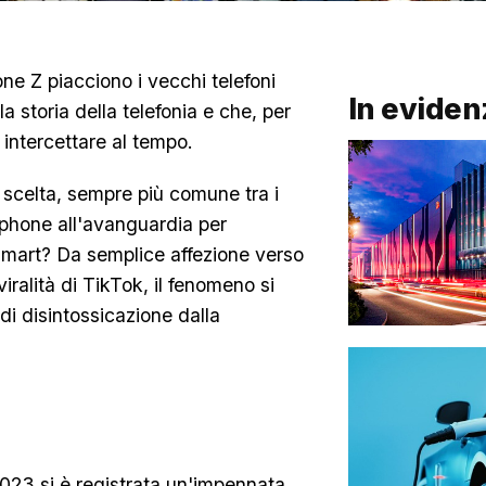
ne Z piacciono i vecchi telefoni
In eviden
 la storia della telefonia e che, per
 intercettare al tempo.
a scelta, sempre più comune tra i
tphone all'avanguardia per
on smart? Da semplice affezione verso
viralità di TikTok, il fenomeno si
di disintossicazione dalla
2023 si è registrata un'impennata