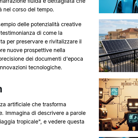
a narrazione fluida e dettagliata che
tà nel corso del tempo.
empio delle potenzialità creative
a testimonianza di come la
 per preservare e rivitalizzare il
pre nuove prospettive nella
precisione dei documenti d'epoca
i innovazioni tecnologiche.
n
za artificiale che trasforma
te. Immagina di descrivere a parole
aggia tropicale", e vedere questa