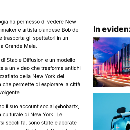
ologia ha permesso di vedere New
In eviden
ilmmaker e artista olandese Bob de
trasporta gli spettatori in un
lla Grande Mela.
di Stable Diffusion e un modello
a a un video che trasforma antichi
ozzafiato della New York del
a che permette di esplorare la città
volgente.
erso il suo account social @bobartx,
à culturale di New York. Le
si secoli fa, sono state elaborate