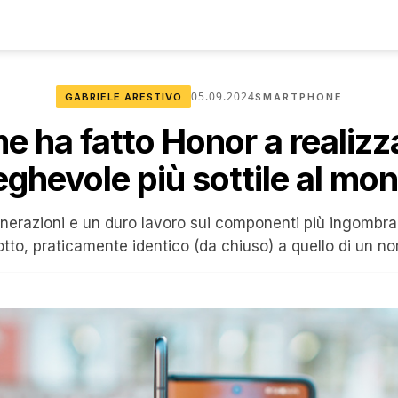
05.09.2024
GABRIELE ARESTIVO
SMARTPHONE
 ha fatto Honor a realizza
eghevole più sottile al mo
enerazioni e un duro lavoro sui componenti più ingombra
idotto, praticamente identico (da chiuso) a quello di un 