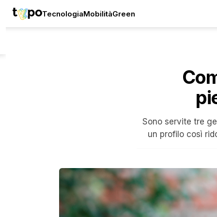
Tecnologia
Mobilità
Green
Come
pi
Sono servite tre g
un profilo così r