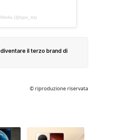
 Media (@typo_ita)
iventare il terzo brand di
© riproduzione riservata