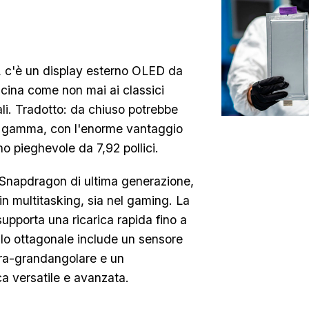
o, c'è un display esterno OLED da
icina come non mai ai classici
li. Tradotto: da chiuso potrebbe
di gamma, con l'enorme vantaggio
o pieghevole da 7,92 pollici.
napdragon di ultima generazione,
a in multitasking, sia nel gaming. La
supporta una ricarica rapida fino a
ulo ottagonale include un sensore
tra-grandangolare e un
ca versatile e avanzata.