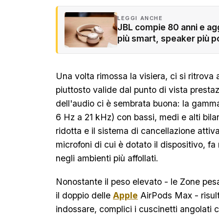
LEGGI ANCHE
JBL compie 80 anni e agg
più smart, speaker più po
Una volta rimossa la visiera, ci si ritrov
piuttosto valide dal punto di vista presta
dell'audio ci è sembrata buona: la gamm
6 Hz a 21 kHz) con bassi, medi e alti bilan
ridotta e il sistema di cancellazione attiv
microfoni di cui è dotato il dispositivo, f
negli ambienti più affollati.
Nonostante il peso elevato - le Zone pes
il doppio delle
Apple
AirPods Max - risul
indossare, complici i cuscinetti angolati 