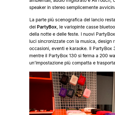
ambientali, audio migliorato e AirTouch,
speaker in stereo semplicemente avvicin
La parte più scenografica del lancio rest
dei
PartyBox
, le variopinte casse bluet
della notte e delle feste. I nuovi PartyB
luci sincronizzate con la musica, design 
occasioni, eventi e karaoke. Il PartyBox
mentre il PartyBox 130 si ferma a 200 
un’impostazione più compatta e trasporta