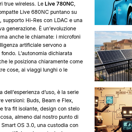
ri true wireless. Le
Live 780NC
,
ù compatte Live 680NC puntano su
e, supporto Hi-Res con LDAC e una
va generazione. È un’evoluzione
 ma anche le chiamate: i microfoni
ligenza artificiale servono a
di fondo. L’autonomia dichiarata
 che le posiziona chiaramente come
tre cose, ai viaggi lunghi o le
a dell’esperienza d’uso, è la serie
tre versioni: Buds, Beam e Flex,
 tra fit isolante, design con stelo
ccosa, almeno dal nostro punto di
Smart OS 3.0, una custodia con