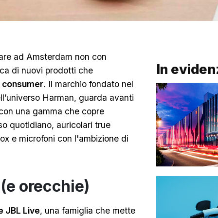
giare ad Amsterdam non con
In eviden
ca di nuovi prodotti che
io consumer
. Il marchio fondato nel
ll’universo Harman, guarda avanti
e con una gamma che copre
so quotidiano, auricolari true
Box e microfoni con l'ambizione di
i (e orecchie)
e JBL Live
, una famiglia che mette