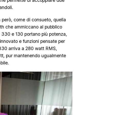
 che permette di accoppiare due
andoli.
a però, come di consueto, quella
ooth che ammiccano al pubblico
ox 330 e 130 portano più potenza,
rinnovato e funzioni pensate per
 330 arriva a 280 watt RMS,
watt, pur mantenendo ugualmente
bile.