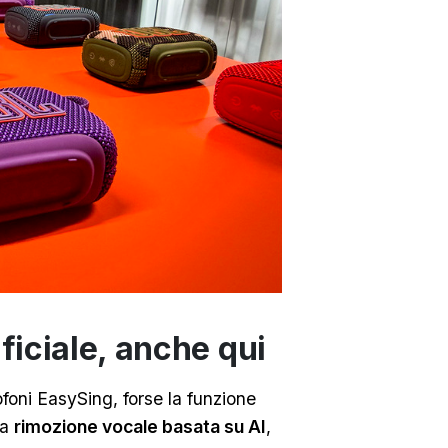
ificiale, anche qui
foni EasySing, forse la funzione
la
rimozione vocale basata su AI
,