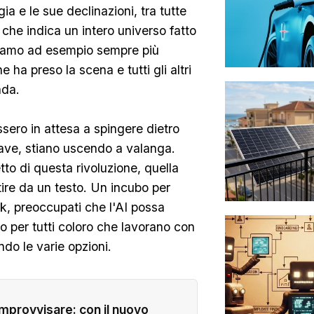
ia e le sue declinazioni, tra tutte
o che indica un intero universo fatto
rliamo ad esempio sempre più
ha preso la scena e tutti gli altri
ada.
sero in attesa a spingere dietro
iave, stiano uscendo a valanga.
to di questa rivoluzione, quella
ire da un testo. Un incubo per
ock, preoccupati che l'AI possa
o per tutti coloro che lavorano con
do le varie opzioni.
improvvisare: con il nuovo