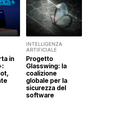
A
INTELLIGENZA
ARTIFICIALE
ta in
Progetto
+:
Glasswing: la
ot,
coalizione
nte
globale per la
sicurezza del
software