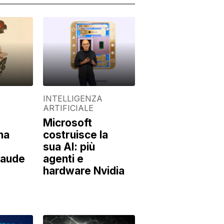
A
INTELLIGENZA
ARTIFICIALE
Microsoft
 ha
costruisce la
sua AI: più
Claude
agenti e
hardware Nvidia