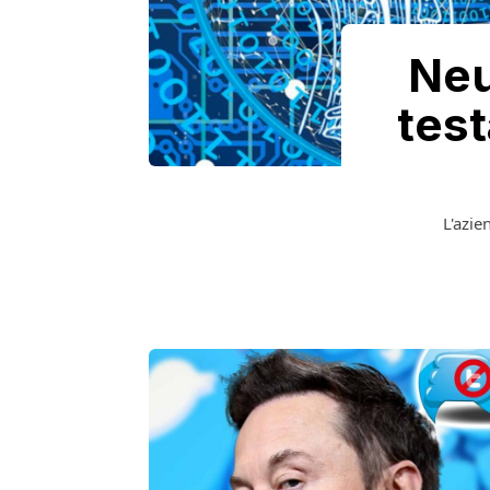
Neu
test
L'azie