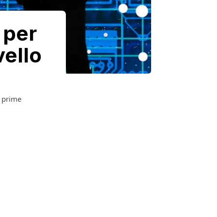
 per
vello
e prime