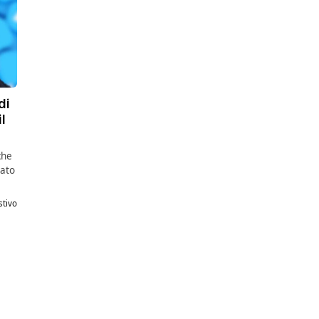
di
l
che
gato
stivo