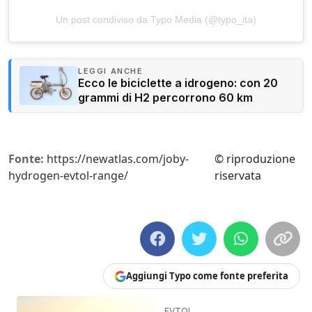
Un post condiviso da Typo Media (@typo_ita)
LEGGI ANCHE
Ecco le biciclette a idrogeno: con 20
grammi di H2 percorrono 60 km
Fonte:
https://newatlas.com/joby-
© riproduzione
hydrogen-evtol-range/
riservata
Aggiungi Typo come fonte preferita
EVTOL