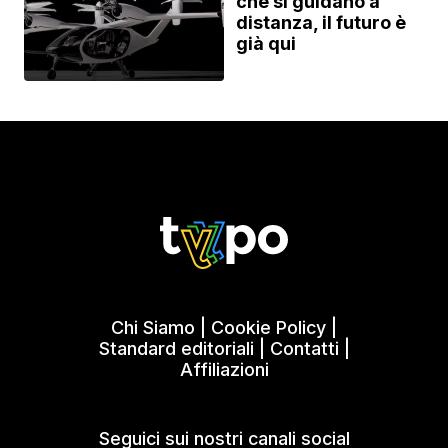
che si guidano a
distanza, il futuro è
già qui
Chi Siamo
|
Cookie Policy
|
Standard editoriali
|
Contatti
|
Affiliazioni
Seguici sui nostri canali social