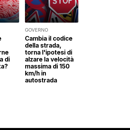
GOVERNO
e
Cambia il codice
della strada,
rne
torna l'ipotesi di
a di
alzare la velocità
ta?
massima di 150
km/h in
autostrada