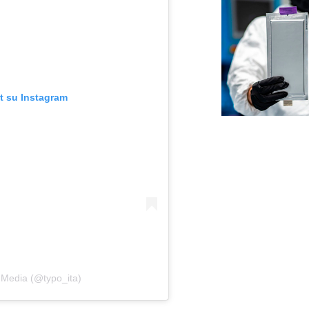
t su Instagram
 Media (@typo_ita)