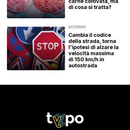
carne coltivata, ma
di cosa si tratta?
GOVERNO
Cambia il codice
della strada, torna
l'ipotesi di alzare la
velocità massima
di 150 km/h in
autostrada