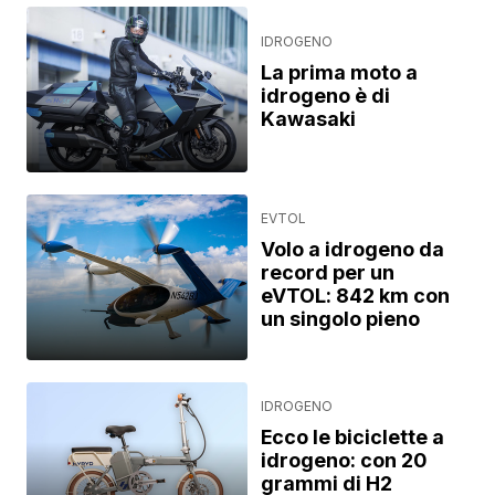
IDROGENO
La prima moto a
idrogeno è di
Kawasaki
EVTOL
Volo a idrogeno da
record per un
eVTOL: 842 km con
un singolo pieno
IDROGENO
Ecco le biciclette a
idrogeno: con 20
grammi di H2