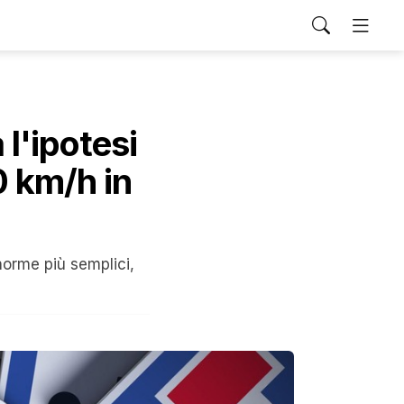
 l'ipotesi
0 km/h in
 norme più semplici,