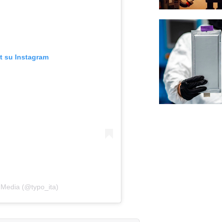
t su Instagram
 Media (@typo_ita)