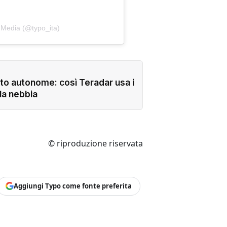
 Media (@typo_ita)
uto autonome: così Teradar usa i
la nebbia
© riproduzione riservata
Aggiungi Typo come fonte preferita