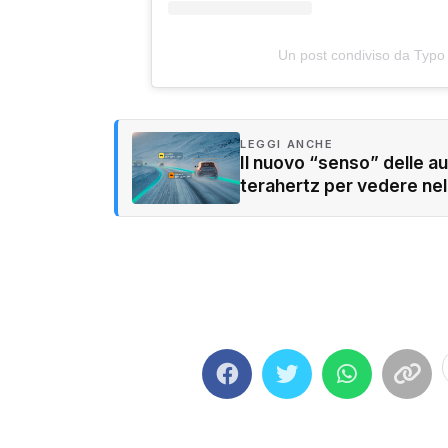
Un post condiviso da Typo
LEGGI ANCHE
Il nuovo “senso” delle a
terahertz per vedere nel