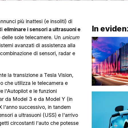
nunci più inattesi (e insoliti) di
In eviden
di
eliminare i sensori a ultrasuoni e
e delle sole telecamere. Un
unicum
sistemi avanzati di assistenza alla
 combinazione di sensori, radar e
nte la transizione a Tesla Vision,
o che utilizza le telecamera e
e l'Autopilot e le funzioni
dar da Model 3 e da Model Y (in
X l'anno successivo, in tandem
nsori a ultrasuoni (USS) e l'arrivo
etti circostanti l'auto che potesse