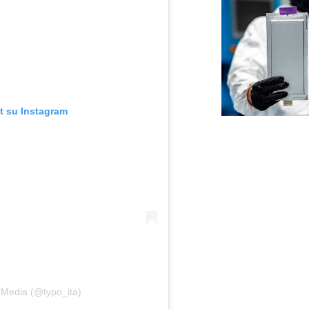
t su Instagram
 Media (@typo_ita)