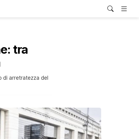
e: tra
a
o di arretratezza del