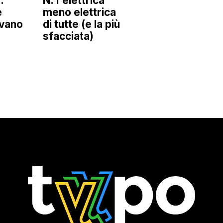
:
N: l'elettrica
e
meno elettrica
ivano
di tutte (e la più
sfacciata)