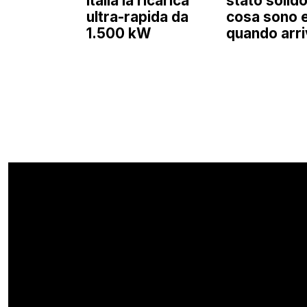
Italia la ricarica
stato solido
ultra-rapida da
cosa sono 
1.500 kW
quando arr