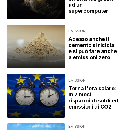
ad un
supercomputer
EMISSIONI
Adesso anche il
cemento si ricicla,
e si può fare anche
a emissioni zero
EMISSIONI
Torna l'ora solare:
in 7 mesi
risparmiati soldi ed
emissioni di CO2
EMISSIONI