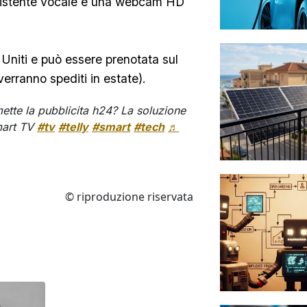
assistente vocale e una webcam HD
 Uniti e può essere prenotata sul
erranno spediti in estate).
ette la pubblicita h24? La soluzione
mart TV
#tv
#telly
#smart
#tech
♬
© riproduzione riservata