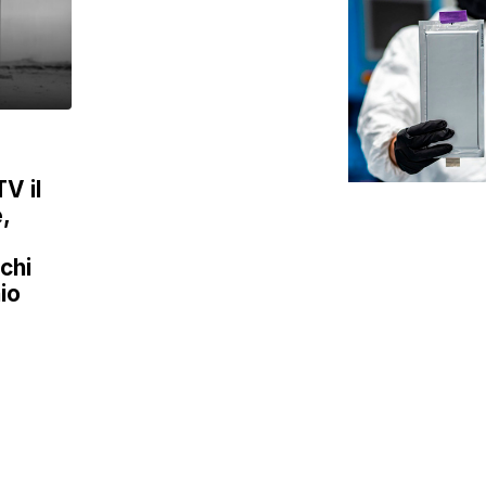
V il
,
chi
io