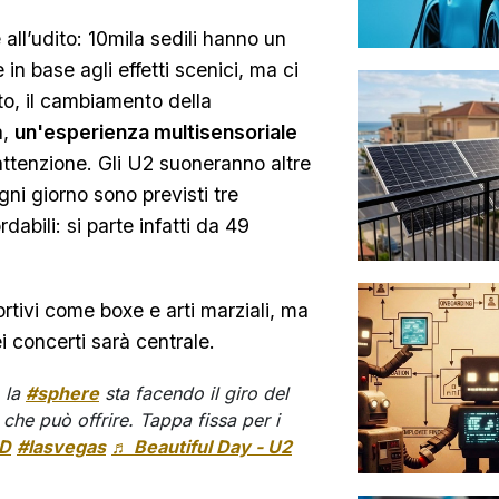
 all’udito: 10mila sedili hanno un
e in base agli effetti scenici, ma ci
to, il cambiamento della
a,
un'esperienza multisensoriale
'attenzione. Gli U2 suoneranno altre
ni giorno sono previsti tre
abili: si parte infatti da 49
rtivi come boxe e arti marziali, ma
i concerti sarà centrale.
 la
#sphere
sta facendo il giro del
che può offrire. Tappa fissa per i
D
#lasvegas
♬ Beautiful Day - U2