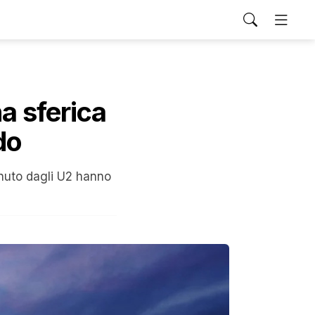
a sferica
do
enuto dagli U2 hanno