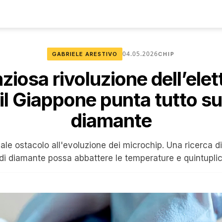
04.05.2026
GABRIELE ARESTIVO
CHIP
nziosa rivoluzione dell’elet
il Giappone punta tutto sui
diamante
cipale ostacolo all'evoluzione dei microchip. Una ricerca 
i diamante possa abbattere le temperature e quintuplic