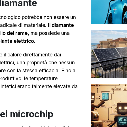
 diamante
ecnologico potrebbe non essere un
adicale di materiale.
Il diamante
lio del rame
, ma possiede una
olante elettrico
.
 il calore direttamente dai
elettrici, una proprietà che nessun
are con la stessa efficacia. Fino a
produttivo: le temperature
sintetici erano talmente elevate da
dei microchip