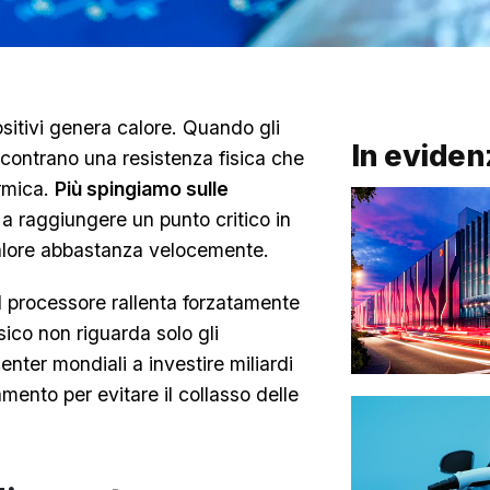
sitivi genera calore. Quando gli
In eviden
incontrano una resistenza fisica che
ermica.
Più spingiamo sulle
o a raggiungere un punto critico in
l calore abbastanza velocemente.
 il processore rallenta forzatamente
sico non riguarda solo gli
nter mondiali a investire miliardi
amento per evitare il collasso delle