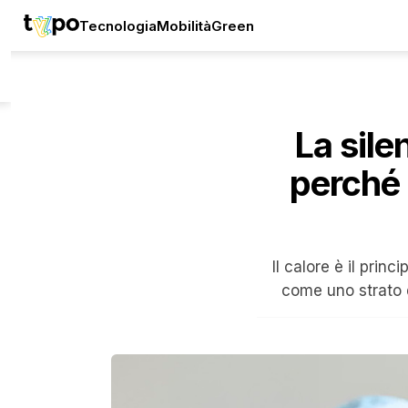
Tecnologia
Mobilità
Green
La sile
perché 
Il calore è il prin
come uno strato d