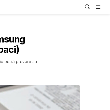
amsung
paci)
gio potrà provare su