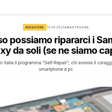
19.06.2023
REDAZIONE
SMARTPHONE
o possiamo ripararci i S
xy da soli (se ne siamo ca
in Italia il programma "Self-Repair", chi avesse il corag
smartphone e pc