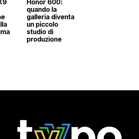
X9
Honor 600:
quando la
he
galleria diventa
lla
un piccolo
mma
studio di
produzione