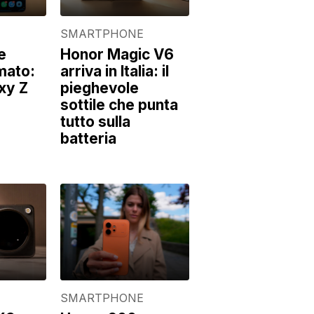
E
SMARTPHONE
e
Honor Magic V6
mato:
arriva in Italia: il
axy Z
pieghevole
sottile che punta
tutto sulla
batteria
E
SMARTPHONE