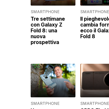
SMARTPHONE
SMARTPHON
Tre settimane
Il pieghevol
con Galaxy Z
cambia for
Fold 8: una
ecco il Gal
nuova
Fold 8
prospettiva
SMARTPHONE
SMARTPHON