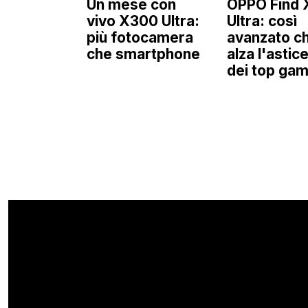
Un mese con
OPPO Find 
vivo X300 Ultra:
Ultra: così
più fotocamera
avanzato c
che smartphone
alza l'astice
dei top ga