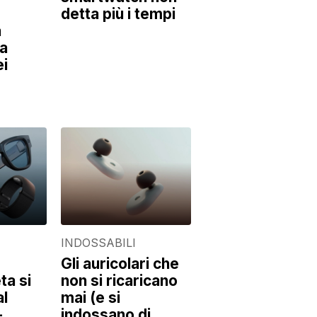
detta più i tempi
a
va
ei
INDOSSABILI
Gli auricolari che
ta si
non si ricaricano
al
mai (e si
-
indossano di