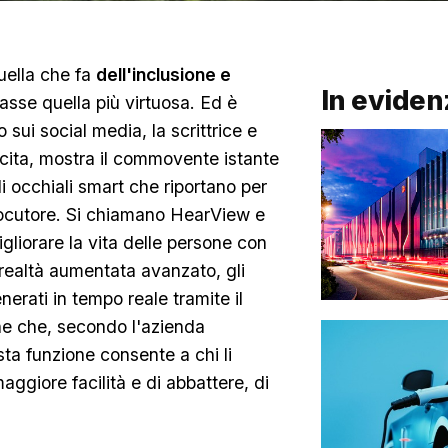
quella che fa
dell'inclusione e
In eviden
basse quella più virtuosa. Ed è
 sui social media, la scrittrice e
scita, mostra il commovente istante
di occhiali smart che riportano per
erlocutore. Si chiamano HearView e
gliorare la vita delle persone con
 realtà aumentata avanzato, gli
enerati in tempo reale tramite il
ne che, secondo l'azienda
ta funzione consente a chi li
ggiore facilità e di abbattere, di