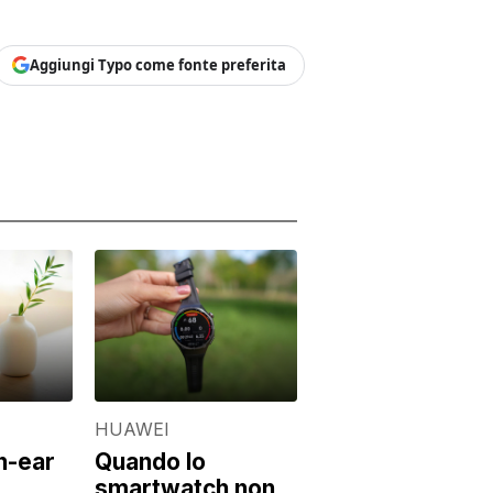
Aggiungi Typo come fonte preferita
HUAWEI
n-ear
Quando lo
smartwatch non