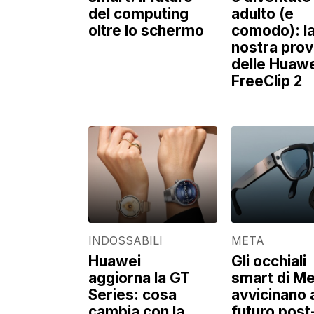
del computing
adulto (e
oltre lo schermo
comodo): l
nostra pro
delle Huaw
FreeClip 2
INDOSSABILI
META
Huawei
Gli occhiali
aggiorna la GT
smart di Me
Series: cosa
avvicinano 
cambia con la
futuro post