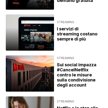
demand gratuita
STREAMING
I servizi di
streaming costano
sempre di più
STREAMING
Sui social impazza
#CancelNetflix
contro le misure
sulla condivisione
degli account
STREAMING