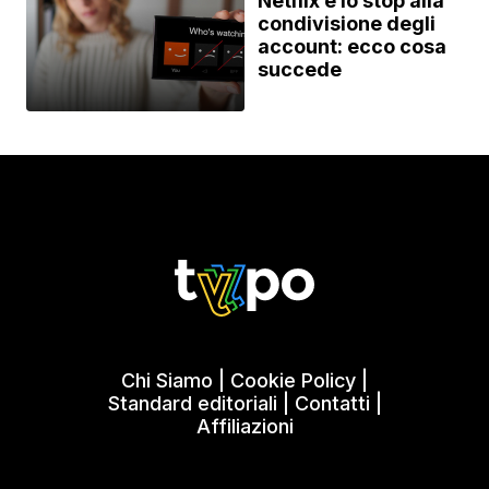
Netflix e lo stop alla
condivisione degli
account: ecco cosa
succede
Chi Siamo
|
Cookie Policy
|
Standard editoriali
|
Contatti
|
Affiliazioni