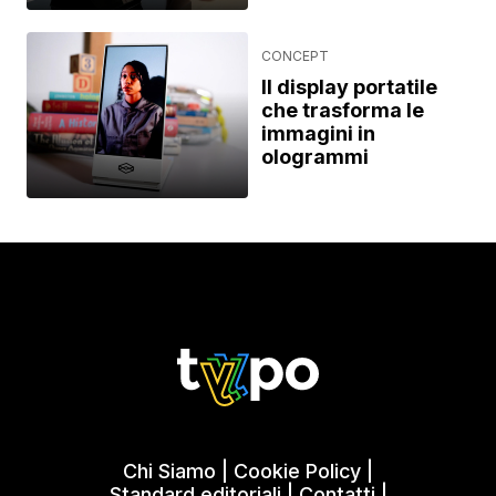
CONCEPT
Il display portatile
che trasforma le
immagini in
ologrammi
Chi Siamo
|
Cookie Policy
|
Standard editoriali
|
Contatti
|